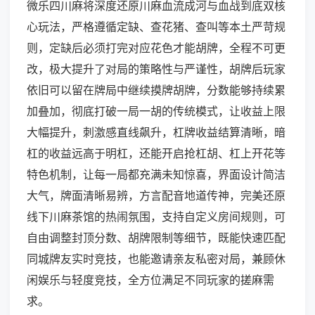
微乐四川麻将深度还原川麻血流成河与血战到底双核
心玩法，严格遵循定缺、查花猪、查叫等本土严苛规
则，定缺后必须打完对应花色才能胡牌，全程不可更
改，极大提升了对局的策略性与严谨性，胡牌后玩家
依旧可以留在牌局中继续摸牌胡牌，分数能够持续累
加叠加，彻底打破一局一胡的传统模式，让收益上限
大幅提升，刺激感直线飙升，杠牌收益结算清晰，暗
杠的收益远高于明杠，还能开启抢杠胡、杠上开花等
特色机制，让每一局都充满未知惊喜，界面设计简洁
大气，牌面清晰易辨，方言配音地道传神，完美还原
线下川麻茶馆的热闹氛围，支持自定义房间规则，可
自由调整封顶分数、胡牌限制等细节，既能快速匹配
同城牌友实时竞技，也能邀请亲友私密对局，兼顾休
闲娱乐与轻度竞技，全方位满足不同玩家的搓麻需
求。