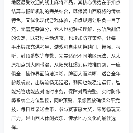
地区最受欢迎的线上麻将产品，其核心优势在于扣点
结算与报听机制的完美结合，既保留山西麻将的传统
特色，又优化现代游戏体验，扣点规则让胜负一目了
然，无需复杂算分，老人也能轻松理解，报听后翻倍
的设定，既鼓励主动进攻，也增加防守策略，让每一
手出牌都充满考量，游戏可自由切换缺门、带混、报
听、封顶番数等参数，完美适配不同地区玩法，从太
原扣点到大同带混，从阳泉杠爆到运城推倒胡，一应
俱全，操作界面简洁清晰，牌面大而清晰，适合全年
龄段玩家，出牌流畅无延迟，弱网也能稳定运行，智
能托管功能应对临时事务，保障对局完整，实时防作
弊系统全方位监控，同IP预警、录像回放确保公平竞
技，每日登录送金币，参与赛事赢大奖，零氪畅玩无
压力，是山西人休闲娱乐、传承地方文化的最佳选
择。