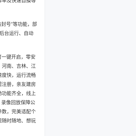
牌率及快速自摸等
防封号”等功能，部
过后台运行、自动
可一键开启，零安
，河南、吉林、江
速度快，运行流畅
需注册，亲友建房
动功能齐全，线上
、录像回放保障公
参数，完美适配个
现随时随地、想玩