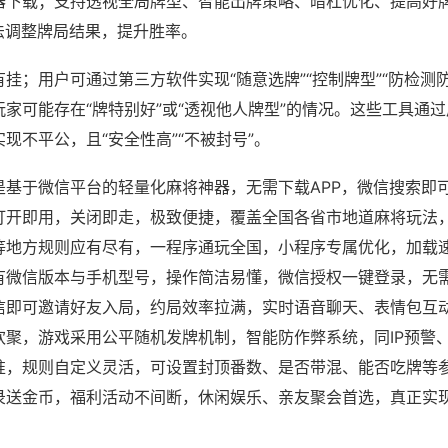
器下载；支持透视全局牌型、智能出牌策略、暗杠优化、提高好
法调整牌局结果，提升胜率。
挂；用户可通过第三方软件实现“随意选牌”“控制牌型”“防检测
家可能存在“牌特别好”或“透视他人牌型”的情况。这些工具通
现不平公，且“安全性高”“不被封号”。
是基于微信平台的轻量化麻将神器，无需下载APP，微信搜索即
打开即用，关闭即走，极致便捷，覆盖全国各省市地道麻将玩法
等地方规则应有尽有，一程序通玩全国，小程序专属优化，加载
有微信版本与手机型号，操作简洁易懂，微信授权一键登录，无
信即可邀请好友入局，约局效率拉满，实时语音聊天、表情包互
欢聚，游戏采用公平随机发牌机制，智能防作弊系统，同IP预警
准，规则自定义灵活，可设置封顶番数、是否带混、能否吃牌等
录送金币，福利活动不间断，休闲娱乐、亲友聚会首选，真正实
。