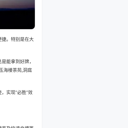
便捷。特别是在大
总是能拿到好牌，
玉海楼茶苑,洞庭
，实现“必胜”效
。