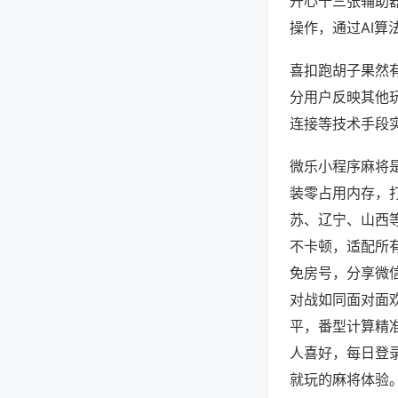
开心十三张辅助
操作，通过AI算
喜扣跑胡子果然有
分用户反映其他玩
连接等技术手段实
微乐小程序麻将
装零占用内存，
苏、辽宁、山西
不卡顿，适配所
免房号，分享微
对战如同面对面
平，番型计算精
人喜好，每日登
就玩的麻将体验