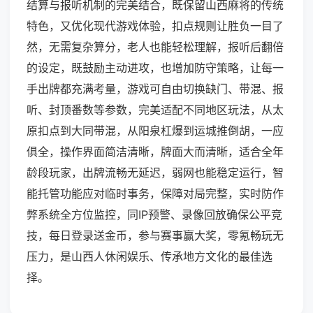
结算与报听机制的完美结合，既保留山西麻将的传统
特色，又优化现代游戏体验，扣点规则让胜负一目了
然，无需复杂算分，老人也能轻松理解，报听后翻倍
的设定，既鼓励主动进攻，也增加防守策略，让每一
手出牌都充满考量，游戏可自由切换缺门、带混、报
听、封顶番数等参数，完美适配不同地区玩法，从太
原扣点到大同带混，从阳泉杠爆到运城推倒胡，一应
俱全，操作界面简洁清晰，牌面大而清晰，适合全年
龄段玩家，出牌流畅无延迟，弱网也能稳定运行，智
能托管功能应对临时事务，保障对局完整，实时防作
弊系统全方位监控，同IP预警、录像回放确保公平竞
技，每日登录送金币，参与赛事赢大奖，零氪畅玩无
压力，是山西人休闲娱乐、传承地方文化的最佳选
择。