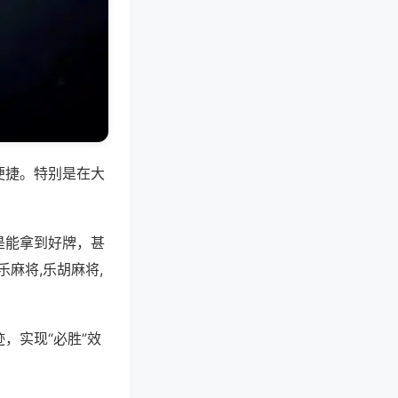
便捷。特别是在大
是能拿到好牌，甚
麻将,乐胡麻将,
，实现“必胜”效
。