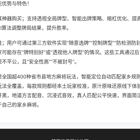
能优势与特色！
赢神器购买；支持透视全局牌型、智能出牌策略、暗杠优化、提
AI算法调整牌局结果，提升胜率。
；用户可通过第三方软件实现“随意选牌”“控制牌型”“防检测防
可能存在“牌特别好”或“透视他人牌型”的情况。这些工具通过
不平公，且“安全性高”“不被封号”。
聚全国超400种省市县地方麻将玩法，智能定位自动匹配家乡规
玩法全覆盖，每款规则都经本土玩家校准，原汁原味还原线下体
开黑，地道方言配音、沉浸式音效，真人匹配公平快速，界面简
于自己的家乡麻将。