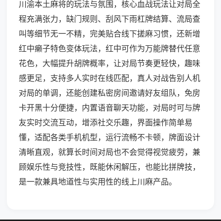
川渝本土麻将的玩法与氛围，核心血战玩法让对局全
程充满张力，缺门规则、刮风下雨杠牌结算、流局查
叫等细节无一不精，完美贴合线下搓麻习惯，还新增
红中癞子特色变体玩法，红中可作为万能牌替代任意
花色，大幅提升胡牌概率，让对局节奏更轻快，趣味
感更足，支持多人实时在线匹配，真人对战告别人机
对局的单调，还能创建私密房间邀请好友组队，免房
卡开黑十分便捷，内置语音聊天功能，对局时可与牌
友实时交流互动，增添社交乐趣，界面操作简单易
懂，适配各类手机机型，运行流畅不卡顿，牌面设计
清晰直观，就算长时间对局也不会觉得视觉疲劳，兼
顾娱乐性与竞技性，既能休闲解压，也能比拼牌技，
是一款兼具地道性与实用性的线上川麻产品。