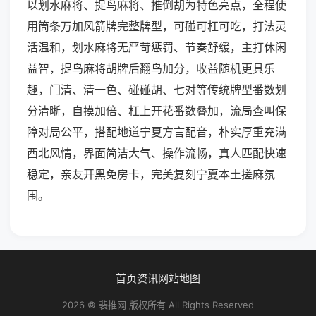
以划水麻将、捉鸟麻将、推倒胡为特色亮点，全程使
用筒条万加风箭牌完整牌型，可碰可杠可吃，打法灵
活温和，划水麻将无严苛惩罚、节奏舒缓，主打休闲
益智，捉鸟麻将胡牌后翻鸟加分，收益随机更具乐
趣，门清、清一色、碰碰胡、七对等传统牌型番数划
分清晰，自摸加倍、杠上开花番数叠加，流局查叫保
障对局公平，搭配地道宁夏方言配音，朴实厚重充满
西北风情，界面简洁大气、操作流畅，真人匹配快速
稳定，亲友开黑免房卡，完美复刻宁夏本土搓麻氛
围。
首页
资讯
网站地图
2026 © 裴推网 版权所有 All Rights Reserved