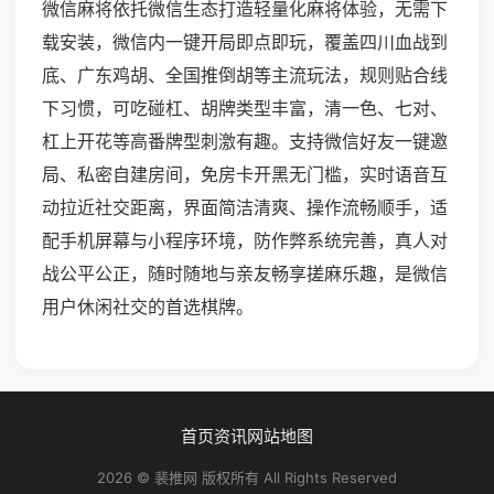
微信麻将依托微信生态打造轻量化麻将体验，无需下
载安装，微信内一键开局即点即玩，覆盖四川血战到
底、广东鸡胡、全国推倒胡等主流玩法，规则贴合线
下习惯，可吃碰杠、胡牌类型丰富，清一色、七对、
杠上开花等高番牌型刺激有趣。支持微信好友一键邀
局、私密自建房间，免房卡开黑无门槛，实时语音互
动拉近社交距离，界面简洁清爽、操作流畅顺手，适
配手机屏幕与小程序环境，防作弊系统完善，真人对
战公平公正，随时随地与亲友畅享搓麻乐趣，是微信
用户休闲社交的首选棋牌。
首页
资讯
网站地图
2026 © 裴推网 版权所有 All Rights Reserved