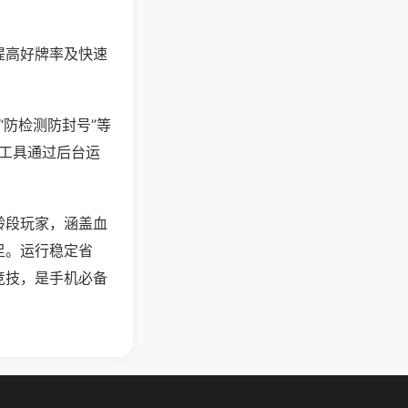
提高好牌率及快速
“防检测防封号”等
些工具通过后台运
龄段玩家，涵盖血
足。运行稳定省
竞技，是手机必备