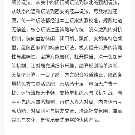
细分玩法，从关中的闭门胡玩法到陕北的飘胡玩法，
从陕南的温和玩法到西安的经典玩法，尽数精准还
原，每一种玩法都经过本土玩家实测校准，规则地道
无偏差，核心玩法注重策略与传统，没有激烈的对抗
机制，偏向益智休闲，闭门胡、飘胡、夹胡等特色胡
型，是陕西麻将的标志性玩法，极大提升对局的策略
性与趣味性，宝牌万能替代、杠开翻倍、清一色加分
等机制，让对局充满细节乐趣，结算规则简单清晰，
无复杂计算，一目了然，方言配音地道纯正，陕西各
地特色方言灵活适配，亲切感十足，界面无广告干
扰，运行流畅无卡顿，支持单机练习与联机对战，新
手可先练习熟悉规则，再进入真人对局，内置语音互
动功能，对局时可与牌友交流，增添社交氛围，兼顾
娱乐与文化，是传承秦式麻将的优质产品。