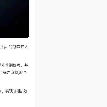
便捷。特别是在大
是能拿到好牌，甚
当福建麻将,旗圣
，实现“必胜”效
。