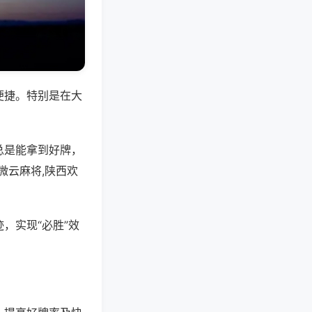
便捷。特别是在大
总是能拿到好牌，
微云麻将,陕西欢
，实现“必胜”效
。