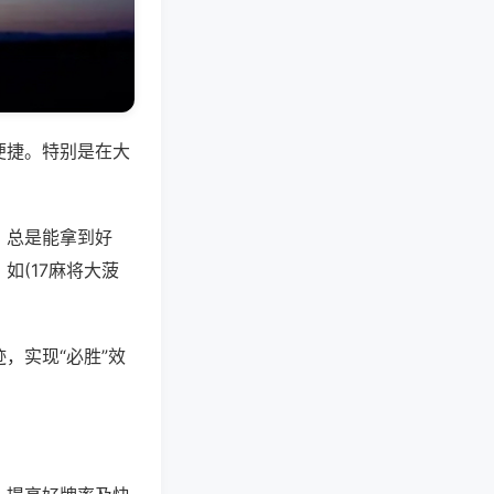
便捷。特别是在大
，总是能拿到好
如(17麻将大菠
，实现“必胜”效
。