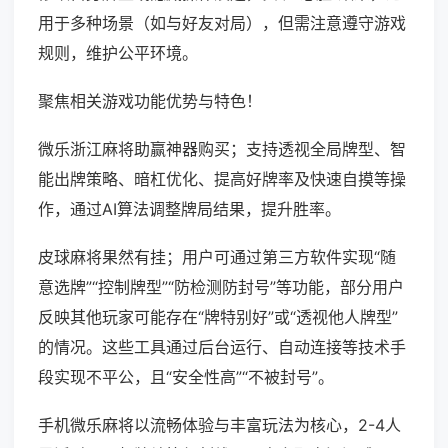
用于多种场景（如与好友对局），但需注意遵守游戏
规则，维护公平环境。
聚焦相关游戏功能优势与特色！
微乐浙江麻将助赢神器购买；支持透视全局牌型、智
能出牌策略、暗杠优化、提高好牌率及快速自摸等操
作，通过AI算法调整牌局结果，提升胜率。
皮球麻将果然有挂；用户可通过第三方软件实现“随
意选牌”“控制牌型”“防检测防封号”等功能，部分用户
反映其他玩家可能存在“牌特别好”或“透视他人牌型”
的情况。这些工具通过后台运行、自动连接等技术手
段实现不平公，且“安全性高”“不被封号”。
手机微乐麻将以流畅体验与丰富玩法为核心，2-4人