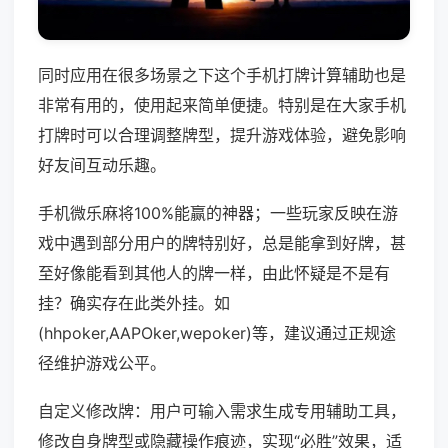
同时应用在很多场景之下这个手机打牌计算辅助也是
非常有用的，使用起来简单便捷。特别是在大家手机
打牌时可以合理调整牌型，提升游戏体验，避免影响
好友间互动乐趣。
手机微乐麻将100%能赢的神器；一些玩家反映在游
戏中遇到部分用户的牌特别好，总是能拿到好牌，甚
至好像能看到其他人的牌一样，由此怀疑是不是有
挂？确实存在此类外挂。如
(hhpoker,AAPOker,wepoker)等，建议通过正规途
径维护游戏公平。
自定义修改牌：用户可输入需求生成专用辅助工具，
修改自身牌型或隐藏操作痕迹，实现“必胜”效果，适