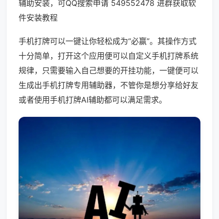
辅助安装，可QQ搜索申请 549552478 进群获取软
件安装教程
手机打牌可以一键让你轻松成为“必赢”。其操作方式
十分简单，打开这个应用便可以自定义手机打牌系统
规律，只需要输入自己想要的开挂功能，一键便可以
生成出手机打牌专用辅助器，不管你是想分享给好友
或者使用手机打牌AI辅助都可以满足需求。