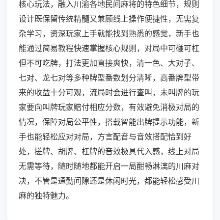
核心玩法，融入川渝各地民间麻将的特色细节，规则
设计既保留传统精髓又兼顾线上操作便捷性，无需复
杂学习，资深玩家上手就能找到熟悉的感觉，新手也
能通过简易教程快速掌握核心规则，对局中可碰可杠
但不可吃牌，打法更加直接爽快，清一色、大对子、
七对、龙七对等多种牌型番数划分清晰，高番牌型带
来的收益十分可观，流局时会进行查叫，未叫牌的玩
家要向叫牌玩家赔付相应分数，有效避免消极对局的
情况，保障对局公平性，搭载智能出牌提示功能，新
手也能轻松应对对局，方言配音与音效搭配恰到好
处，搓牌、胡牌、杠牌的音效极具代入感，线上对局
无需等待，随时随地都能开启一局酣畅淋漓的川麻对
决，不管是通勤间隙还是休闲时光，都能轻松感受川
麻的独特魅力。