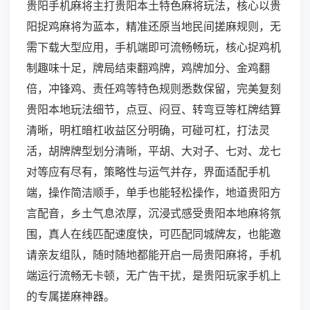
贵阳手机麻将主打贵阳本土特色麻将玩法，核心以贵
阳捉鸡麻将为蓝本，精准还原当地民间搓麻规则，无
需下载大型应用，手机端即可流畅畅玩，核心捉鸡机
制趣味十足，牌局结束翻鸡牌，鸡牌加分、金鸡翻
倍，冲锋鸡、责任鸡等特色规则悉数保留，完美复刻
贵阳本地玩法细节，点豆、闷豆、转弯豆等杠牌结算
清晰，明杠暗杠收益区分明确，可碰可杠，打法灵
活，胡牌牌型划分清晰，平胡、大对子、七对、龙七
对等应有尽有，策略性与运气并存，界面适配手机
端，操作简洁顺手，单手也能轻松操作，地道贵阳方
言配音，乡土气息浓厚，沉浸式感受贵阳本地麻将氛
围，真人在线匹配速度快，可匹配同城牌友，也能邀
请亲友组队，随时随地都能开启一局贵阳麻将，手机
端运行流畅无卡顿，无广告干扰，是贵阳玩家手机上
的专属搓麻神器。