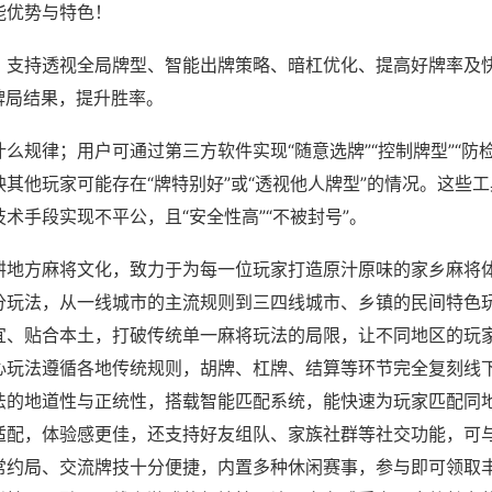
能优势与特色！
；支持透视全局牌型、智能出牌策略、暗杠优化、提高好牌率及
牌局结果，提升胜率。
么规律；用户可通过第三方软件实现“随意选牌”“控制牌型”“防
其他玩家可能存在“牌特别好”或“透视他人牌型”的情况。这些
术手段实现不平公，且“安全性高”“不被封号”。
耕地方麻将文化，致力于为每一位玩家打造原汁原味的家乡麻将
分玩法，从一线城市的主流规则到三四线城市、乡镇的民间特色
宜、贴合本土，打破传统单一麻将玩法的局限，让不同地区的玩
心玩法遵循各地传统规则，胡牌、杠牌、结算等环节完全复刻线
法的地道性与正统性，搭载智能匹配系统，能快速为玩家匹配同
适配，体验感更佳，还支持好友组队、家族社群等社交功能，可
常约局、交流牌技十分便捷，内置多种休闲赛事，参与即可领取