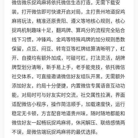
微信微乐捉鸡麻将依托微信生态打造，无需下载安
装，打开微信即可快速开启对局，主打贵州地道捉鸡
麻将玩法，精准还原贵阳、遵义等地核心规则，核心
捉鸡机制趣味十足，翻鸡牌、算鸡分的流程完全贴合
线下习惯，冲锋鸡、金鸡等特殊鸡牌的加分规则悉数
保留，点豆、闷豆、转弯豆等杠牌结算清晰明了，杠
开、自摸均有额外加成，可碰可杠，打法灵活，胡牌
牌型划分清晰，新手易上手，老手能竞技，依托微信
社交体系，可直接邀请微信好友组队开黑，无需额外
添加好友，约局十分便捷，内置微信专属语音互动功
能，对局时可与好友实时交流，社交属性拉满，界面
适配微信小程序，操作简洁顺手，加载速度快，运行
稳定无卡顿，方言配音地道贵州味，随时随地都能和
微信好友一起畅玩捉鸡麻将，休闲解压、联络感情两
不误，是微信端玩捉鸡麻将的最优选择。