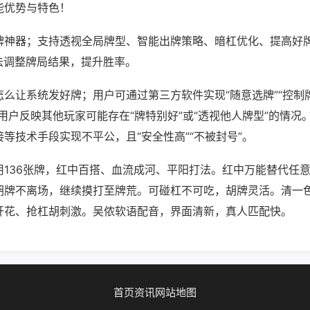
能优势与特色！
牌神器；支持透视全局牌型、智能出牌策略、暗杠优化、提高好
法调整牌局结果，提升胜率。
么让系统发好牌；用户可通过第三方软件实现“随意选牌”“控制牌
用户反映其他玩家可能存在“牌特别好”或“透视他人牌型”的情况
等技术手段实现不平公，且“安全性高”“不被封号”。
用136张牌，红中百搭、血流成河、平阳打法。红中万能替代任
胡牌不离场，继续摸打至牌荒。可碰杠不可吃，胡牌灵活。清一
开花、抢杠胡刺激。吴侬软语配音，界面清新，真人匹配快。
首页
资讯
网站地图