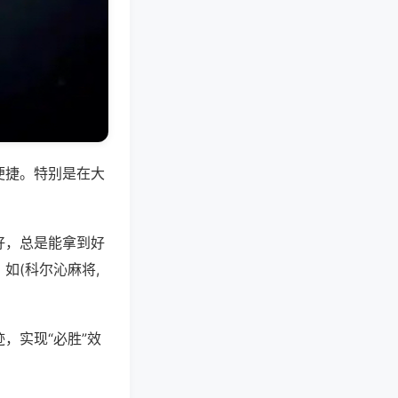
便捷。特别是在大
好，总是能拿到好
如(科尔沁麻将,
，实现“必胜”效
。