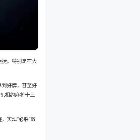
便捷。特别是在大
拿到好牌，甚至好
将,相约麻将十三
，实现“必胜”效
。