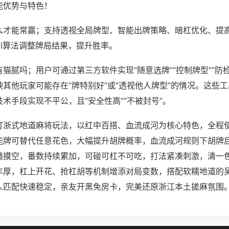
能优势与特色！
么才能常赢；支持透视全局牌型、智能出牌策略、暗杠优化、提
AI算法调整牌局结果，提升胜率。
猫腻吗；用户可通过第三方软件实现“随意选牌”“控制牌型”“防
其他玩家可能存在“牌特别好”或“透视他人牌型”的情况。这些
术手段实现不平公，且“安全性高”“不被封号”。
打浙式地道麻将玩法，以红中百搭、血流成河为核心特色，全程使
能牌可替代任意花色，大幅提升胡牌概率，血流成河规则下胡牌
墙摸空，番数持续累加，可碰可杠不可吃，打法紧凑刺激，清一
丰厚，杠上开花、抢杠胡等机制增添对局变数，搭配软糯地道的
人匹配快速稳定，亲友开黑免房卡，完美还原浙江本土搓麻氛围