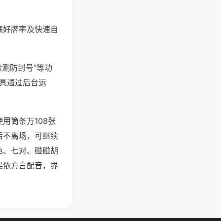
高好牌率及快速自
检测防封号”等功
工具通过后台运
用筒条万108张
后不离场，可继续
色、七对、碰碰胡
吴侬方言配音，界
。