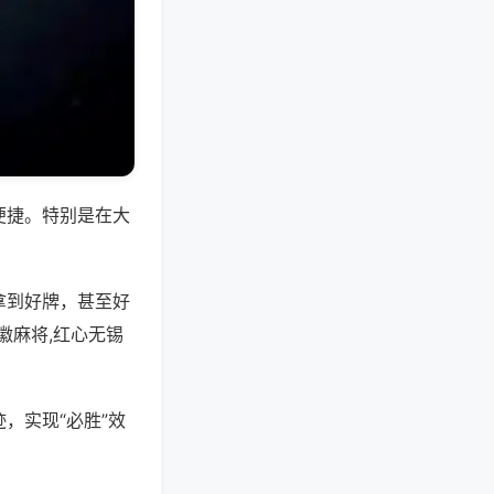
便捷。特别是在大
拿到好牌，甚至好
徽麻将,红心无锡
，实现“必胜”效
。