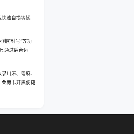
及快速自摸等操
检测防封号”等功
工具通过后台运
收录川麻、粤麻、
。免房卡开黑便捷