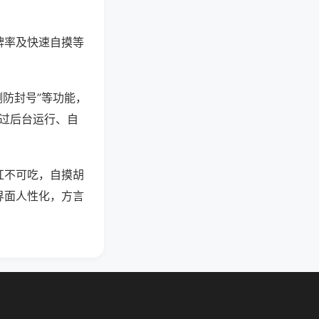
牌率及快速自摸等
测防封号”等功能，
通过后台运行、自
杠不可吃，自摸胡
界面人性化，方言