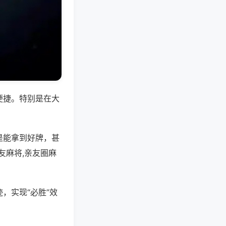
便捷。特别是在大
是能拿到好牌，甚
友麻将,亲友圈麻
，实现“必胜”效
。