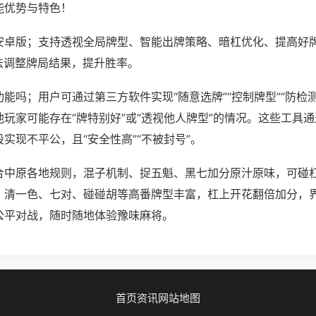
能优势与特色！
安卓版；支持透视全局牌型、智能出牌策略、暗杠优化、提高好
法调整牌局结果，提升胜率。
能吗；用户可通过第三方软件实现“随意选牌”“控制牌型”“防检
玩家可能存在“牌特别好”或“透视他人牌型”的情况。这些工具
实现不平公，且“安全性高”“不被封号”。
合中原各地规则，混子机制、捉五魁、黑七加分原汁原味，可碰
，清一色、七对、碰碰胡等高番牌型丰富，杠上开花翻倍加分，
公平对战，随时随地体验豫味麻将。
首页
资讯
网站地图