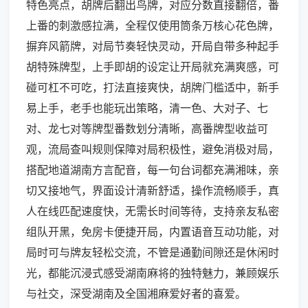
特色亮点，胡牌后翻出鸟牌，对应分数直接翻倍，番
上番的刺激感拉满，全程仅使用筒条万核心花色牌，
摒弃风箭牌，对局节奏轻快灵动，开局自带多种起手
胡特殊牌型，上手即胡的设定让开局就充满爽感，可
碰可杠不可吃，打法直接爽快，胡牌门槛适中，新手
易上手，老手也能玩出策略，清一色、大对子、七
对、龙七对等牌型番数划分清晰，高番牌型收益可
观，流局查叫规则保障对局积极性，避免消极对局，
搭配地道湖南方言配音，每一句台词都充满湘味，亲
切又接地气，界面设计清新舒适，操作流畅顺手，真
人在线匹配速度快，无需长时间等待，支持亲友私密
组队开黑，免房卡便捷开局，内置语音互动功能，对
局时可与牌友轻松交流，不管是通勤间隙还是休闲时
光，都能沉浸式感受湖南麻将的独特魅力，兼顾娱乐
与社交，深受湖南及全国湘麻爱好者的喜爱。