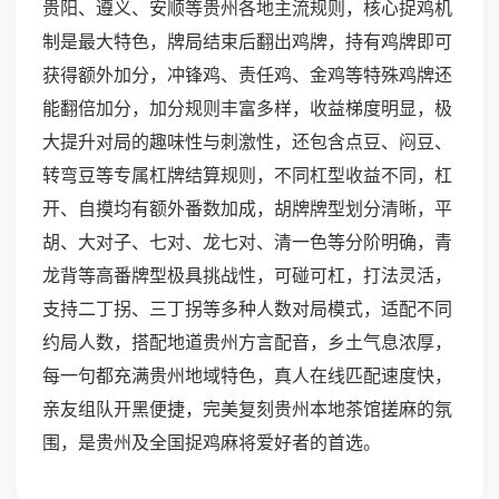
贵阳、遵义、安顺等贵州各地主流规则，核心捉鸡机
制是最大特色，牌局结束后翻出鸡牌，持有鸡牌即可
获得额外加分，冲锋鸡、责任鸡、金鸡等特殊鸡牌还
能翻倍加分，加分规则丰富多样，收益梯度明显，极
大提升对局的趣味性与刺激性，还包含点豆、闷豆、
转弯豆等专属杠牌结算规则，不同杠型收益不同，杠
开、自摸均有额外番数加成，胡牌牌型划分清晰，平
胡、大对子、七对、龙七对、清一色等分阶明确，青
龙背等高番牌型极具挑战性，可碰可杠，打法灵活，
支持二丁拐、三丁拐等多种人数对局模式，适配不同
约局人数，搭配地道贵州方言配音，乡土气息浓厚，
每一句都充满贵州地域特色，真人在线匹配速度快，
亲友组队开黑便捷，完美复刻贵州本地茶馆搓麻的氛
围，是贵州及全国捉鸡麻将爱好者的首选。