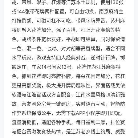
胡、带风、混子、杠爆等江苏本土规则，使用136张
或144张带花牌两种配置，可自由切换，南京麻将主
打推倒胡、可碰可杠不可吃、带风字牌算番，苏州麻
将则融入花牌加分、混子百搭、杠上开花翻倍等特
色，胡牌条件宽松友好，平胡即可结算，同时保留清
一色、混一色、七对、对对胡等高番牌型，适合不同
水平玩家，游戏支持四人经典对战，逆时针行牌，掷
骰定庄，庄家14张闲家13张，花牌作为江苏麻将特
色，抓到花牌即时亮牌补牌，每朵花固定加分，花杠
更是高额奖励，极大提升牌局趣味性，界面搭载吴侬
软语与江淮官话双方言配音，江南水墨风格UI清新雅
致，亲友圈免房号一键建房，实时语音互动，智能防
作弊系统保障公平，无需下载APP小程序即开即玩，
流量消耗低，适配各种手机，每日福利丰厚，排位赛
与擂台赛激发竞技热情，是江苏老乡线上约局、感受