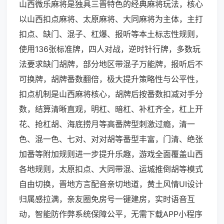
山西微乐麻将是独具三晋特色的经典麻将玩法，核心
以山西扣点麻将、太原麻将、大同麻将为主体，主打
扣点、缺门、混子、杠爆、报听等本土标志性规则，
使用136张标准牌，四人对战，逆时针行牌，多数玩
法要求缺门胡牌，部分地区带混子万能牌，报听后不
可换牌，胡牌番数翻倍，极大提升策略性与公平性，
扣点机制是山西麻将核心，胡牌后按番数扣减对手分
数，结算清晰直观，明杠、暗杠、补杠齐全，杠上开
花、抢杠胡、海底捞月等高番牌型刺激过瘾，清一
色、混一色、七对、对对胡等番型丰富，门清、绝张
加番等附加规则进一步提升乐趣，游戏全面覆盖山西
各地规则，太原扣点、大同带混、运城推倒胡等模式
自由切换，晋地方言配音亲切地道，黄土风情UI设计
归属感拉满，亲友圈免房号一键建房，实时语音互
动，智能防作弊系统保障公平，无需下载APP小程序