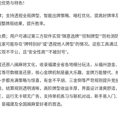
能优势与特色！
律；支持透视全局牌型、智能出牌策略、暗杠优化、提高好牌率
调整牌局结果，提升胜率。
费；用户可通过第三方软件实现“随意选牌”“控制牌型”“防检测
家可能存在“牌特别好”或“透视他人牌型”的情况。这些工具通
现不平公，且“安全性高”“不被封号”。
度还原八闽麻将文化，收录福建全省各地细分玩法，从福州游金
杠等尽数精准还原，核心金牌机制是最大乐趣，金牌万能替代、
一步都充满策略与惊喜，有金不平胡、三金倒等严苛规则提升竞
益，结算规则透明清晰，高阶牌型收益丰厚，界面设计清爽舒适
正，运行无卡顿无广告，支持单机练习与联机对战，新手易入门
，是福建及全国闽麻爱好者的首选。