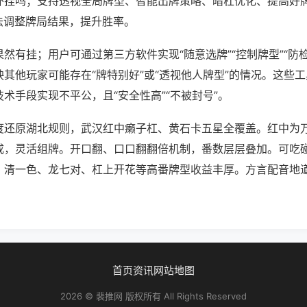
外挂吗；支持透视全局牌型、智能出牌策略、暗杠优化、提高好
法调整牌局结果，提升胜率。
然有挂；用户可通过第三方软件实现“随意选牌”“控制牌型”“防
其他玩家可能存在“牌特别好”或“透视他人牌型”的情况。这些
术手段实现不平公，且“安全性高”“不被封号”。
度还原湖北规则，武汉红中癞子杠、黄石卡五星全覆盖。红中为
成，灵活组牌。开口翻、口口翻翻倍机制，番数层层叠加。可吃
。清一色、龙七对、杠上开花等高番牌型收益丰厚。方言配音地
首页
资讯
网站地图
2026 © 裴推网 版权所有 All Rights Reserved