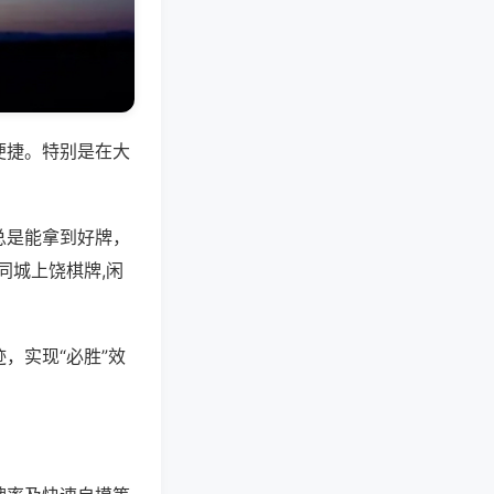
便捷。特别是在大
总是能拿到好牌，
同城上饶棋牌,闲
，实现“必胜”效
。