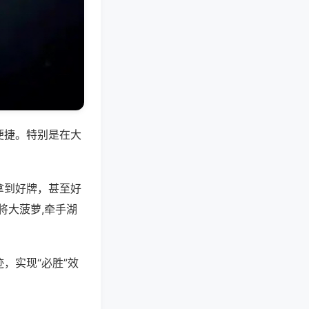
便捷。特别是在大
拿到好牌，甚至好
将大菠萝,牵手湖
，实现“必胜”效
。