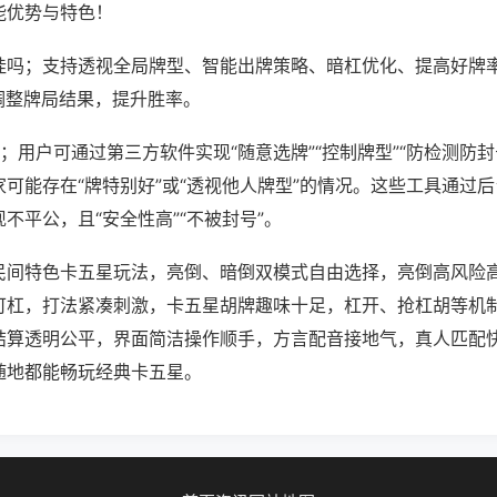
能优势与特色！
挂吗；支持透视全局牌型、智能出牌策略、暗杠优化、提高好牌
调整牌局结果，提升胜率。
；用户可通过第三方软件实现“随意选牌”“控制牌型”“防检测防封
可能存在“牌特别好”或“透视他人牌型”的情况。这些工具通过
不平公，且“安全性高”“不被封号”。
民间特色卡五星玩法，亮倒、暗倒双模式自由选择，亮倒高风险
可杠，打法紧凑刺激，卡五星胡牌趣味十足，杠开、抢杠胡等机
结算透明公平，界面简洁操作顺手，方言配音接地气，真人匹配
随地都能畅玩经典卡五星。