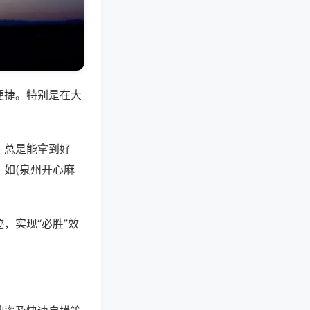
便捷。特别是在大
，总是能拿到好
如(泉州开心麻
，实现“必胜”效
。