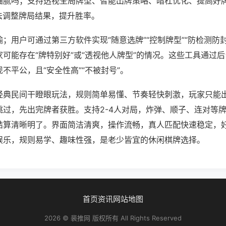
猫腻吗；支持透视全局牌型、智能出牌策略、暗杠优化、提高好
法调整牌局结果，提升胜率。
；用户可通过第三方软件实现“随意选牌”“控制牌型”“防检测防
可能存在“牌特别好”或“透视他人牌型”的情况。这些工具通过
不平公，且“安全性高”“不被封号”。
经典民间干瞪眼玩法，规则简单易懂、节奏轻快刺激，玩家只能
跳过，先出完牌者获胜。支持2-4人对局，炸弹、顺子、连对等
结算清晰明了。界面简洁清爽，操作流畅，真人匹配快速稳定，
娱乐，规则易学、趣味性强，是老少皆宜的休闲棋牌选择。
首页
资讯
网站地图
2026 © 裴推网 版权所有 All Rights Reserved