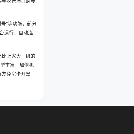
牌率及快速自摸等
封号”等功能，部分
后台运行、自动连
出比上家大一级的
牌型丰富，加倍机
好友免房卡开黑，